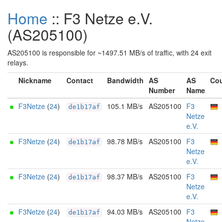
Home
:: F3 Netze e.V.
(AS205100)
AS205100 is responsible for ~1497.51 MB/s of traffic, with 24 exit
relays.
Nickname
Contact
Bandwidth
AS
AS
Cou
Number
Name
F3Netze
(
24
)
105.1 MB/s
AS205100
F3
de1b17af
Netze
e.V.
F3Netze
(
24
)
98.78 MB/s
AS205100
F3
de1b17af
Netze
e.V.
F3Netze
(
24
)
98.37 MB/s
AS205100
F3
de1b17af
Netze
e.V.
F3Netze
(
24
)
94.03 MB/s
AS205100
F3
de1b17af
Netze