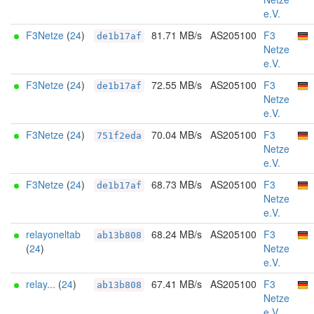
e.V.
F3Netze
(
24
)
81.71 MB/s
AS205100
F3
de1b17af
Netze
e.V.
F3Netze
(
24
)
72.55 MB/s
AS205100
F3
de1b17af
Netze
e.V.
F3Netze
(
24
)
70.04 MB/s
AS205100
F3
751f2eda
Netze
e.V.
F3Netze
(
24
)
68.73 MB/s
AS205100
F3
de1b17af
Netze
e.V.
relayoneltab
68.24 MB/s
AS205100
F3
ab13b808
(
24
)
Netze
e.V.
relay...
(
24
)
67.41 MB/s
AS205100
F3
ab13b808
Netze
e.V.