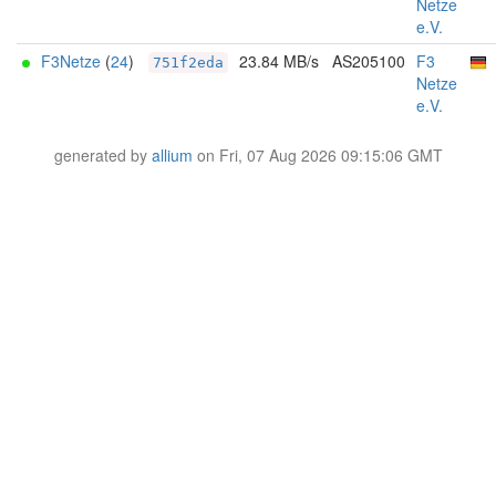
Netze
e.V.
F3Netze
(
24
)
23.84 MB/s
AS205100
F3
751f2eda
Netze
e.V.
generated by
allium
on Fri, 07 Aug 2026 09:15:06 GMT