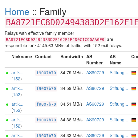
Home
:: Family
BA8721EC8D02494383D2F162F1
Relays with effective family member
are
BA8721EC8D02494383D2F162F1E2D0C1C90AA0E9
responsible for ~4145.63 MB/s of traffic, with 152 exit relays.
Nickname
Contact
Bandwidth
AS
AS
Co
Number
Name
artik...
34.79 MB/s
AS60729
Stiftung...
f9007b70
(
152
)
artik...
34.59 MB/s
AS60729
Stiftung...
f9007b70
(
152
)
artik...
34.51 MB/s
AS60729
Stiftung...
f9007b70
(
152
)
artik...
34.38 MB/s
AS60729
Stiftung...
f9007b70
(
152
)
artik...
34.33 MB/s
AS60729
Stiftung...
f9007b70