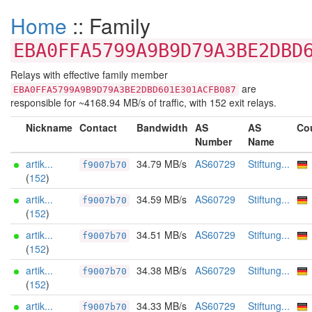
Home
:: Family
EBA0FFA5799A9B9D79A3BE2DBD
Relays with effective family member
are
EBA0FFA5799A9B9D79A3BE2DBD601E301ACFB087
responsible for ~4168.94 MB/s of traffic, with 152 exit relays.
Nickname
Contact
Bandwidth
AS
AS
Co
Number
Name
artik...
34.79 MB/s
AS60729
Stiftung...
f9007b70
(
152
)
artik...
34.59 MB/s
AS60729
Stiftung...
f9007b70
(
152
)
artik...
34.51 MB/s
AS60729
Stiftung...
f9007b70
(
152
)
artik...
34.38 MB/s
AS60729
Stiftung...
f9007b70
(
152
)
artik...
34.33 MB/s
AS60729
Stiftung...
f9007b70