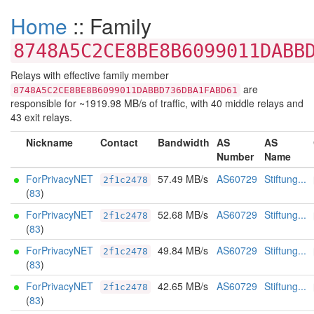
Home
:: Family
8748A5C2CE8BE8B6099011DABB
Relays with effective family member
are
8748A5C2CE8BE8B6099011DABBD736DBA1FABD61
responsible for ~1919.98 MB/s of traffic, with 40 middle relays and
43 exit relays.
Nickname
Contact
Bandwidth
AS
AS
Number
Name
ForPrivacyNET
57.49 MB/s
AS60729
Stiftung...
2f1c2478
(
83
)
ForPrivacyNET
52.68 MB/s
AS60729
Stiftung...
2f1c2478
(
83
)
ForPrivacyNET
49.84 MB/s
AS60729
Stiftung...
2f1c2478
(
83
)
ForPrivacyNET
42.65 MB/s
AS60729
Stiftung...
2f1c2478
(
83
)