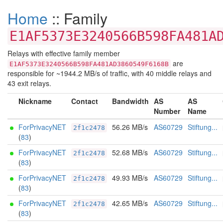
Home
:: Family
E1AF5373E3240566B598FA481A
Relays with effective family member
are
E1AF5373E3240566B598FA481AD3860549F6168B
responsible for ~1944.2 MB/s of traffic, with 40 middle relays and
43 exit relays.
Nickname
Contact
Bandwidth
AS
AS
Number
Name
ForPrivacyNET
56.26 MB/s
AS60729
Stiftung...
2f1c2478
(
83
)
ForPrivacyNET
52.68 MB/s
AS60729
Stiftung...
2f1c2478
(
83
)
ForPrivacyNET
49.93 MB/s
AS60729
Stiftung...
2f1c2478
(
83
)
ForPrivacyNET
42.65 MB/s
AS60729
Stiftung...
2f1c2478
(
83
)